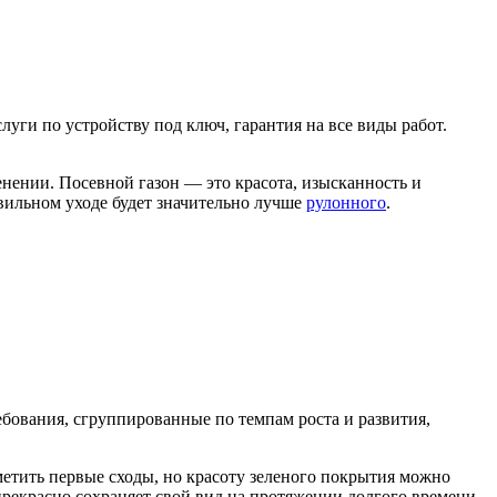
уги по устройству под ключ, гарантия на все виды работ.
енении. Посевной газон — это красота, изысканность и
вильном уходе будет значительно лучше
рулонного
.
ебования, сгруппированные по темпам роста и развития,
етить первые сходы, но красоту зеленого покрытия можно
 прекрасно сохраняет свой вид на протяжении долгого времени.