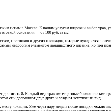
зким ценам в Москве. К вашим услугам широкий выбор трав, усл
готовкой основания — от 100 руб. за м2.
стков, цветников и других площадок, которые нуждаются в озел
я самым недорогим элементом ландшафтного дизайна, но при пра
ет достигать 8. Каждый вид трав имеет разные биологические тр
этом они дополняют друг друга и создают эстетичный вид.
месту локации. Уже через пару недель после посадки можно зам
стью и естественностью, не боится перепадов уровня участков и