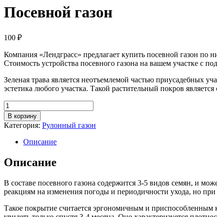
Посевной газон
100
₽
Компания «Лендграсс» предлагает купить посевной газон по ни
Стоимость устройства посевного газона на вашем участке с под
Зеленая трава является неотъемлемой частью приусадебных уча
эстетика любого участка. Такой растительный покров являетс
Количество
товара
В корзину
Посевной
Категория:
Рулонный газон
газон
Описание
Описание
В составе посевного газона содержится 3-5 видов семян, и мож
реакциям на изменения погоды и периодичности ухода, но при 
Такое покрытие считается эргономичным и приспособленным к 
увидеть только спустя 3-4 месяца. Оно характеризуется плотно