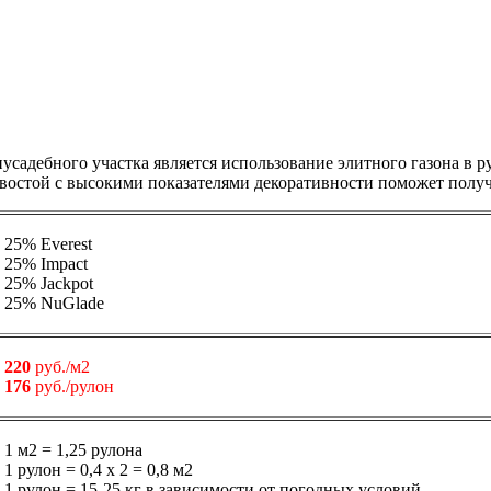
адебного участка является использование элитного газона в р
остой с высокими показателями декоративности поможет получ
25% Everest
25% Impact
25% Jackpot
25% NuGlade
220
руб./м2
176
руб./рулон
1 м2 = 1,25 рулона
1 рулон = 0,4 х 2 = 0,8 м2
1 рулон = 15-25 кг в зависимости от погодных условий