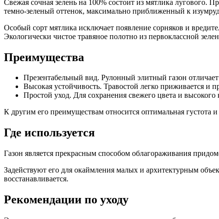
Свежая сочная зелень на 100% состоит из мятлика лугового. Пр
темно-зеленый оттенок, максимально приближенный к изумруд
Особый сорт мятлика исключает появление сорняков и вредит
Экологически чистое травяное полотно из первоклассной зелен
Преимущества
Презентабельный вид. Рулонный элитный газон отличае
Высокая устойчивость. Травостой легко приживается и п
Простой уход. Для сохранения свежего цвета и высокого
К другим его преимуществам относится оптимальная густота и
Где используется
Газон является прекрасным способом облагораживания придомо
Задействуют его для окаймления малых и архитектурным объе
восстанавливается.
Рекомендации по уходу