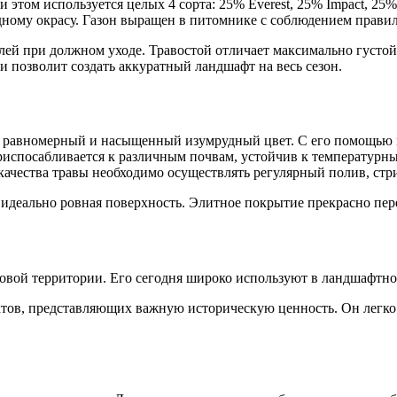
и этом используется целых 4 сорта: 25% Everest, 25% Impact, 2
ному окрасу. Газон выращен в питомнике с соблюдением правил
елей при должном уходе. Травостой отличает максимально густ
и позволит создать аккуратный ландшафт на весь сезон.
т равномерный и насыщенный изумрудный цвет. С его помощью
риспосабливается к различным почвам, устойчив к температурным
 качества травы необходимо осуществлять регулярный полив, стр
 идеально ровная поверхность. Элитное покрытие прекрасно пер
вой территории. Его сегодня широко используют в ландшафтном
ктов, представляющих важную историческую ценность. Он легко