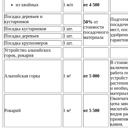
из хвойных
1 м/п
от 4 500
Посадка деревьев и
Подгото
кустарников
50%
от
посадоч
стоимости
Посадка кустарников
1 шт.
мест, пос
посадочного
удобрени
Посадка деревьев
1 шт.
материала
гарантия
Посадка крупномеров
1 шт.
Устройство альпийских
горок, рокария
В стоимо
включен
работа п
Альпийская горка
1 м²
от 5 000
устройст
растения
и необх
материа
Окончат
цена зав
масштаба
Рокарий
1 м²
от 5 500
видов ра
применя
камня.