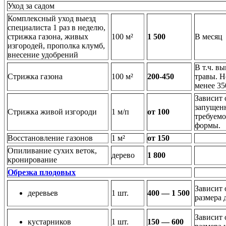
Уход за садом
Комплексный уход выезд
специалиста 1 раз в неделю,
стрижка газона, живых
100 м²
1 500
В месяц
изгородей, прополка клумб,
внесение удобрений
В т.ч. вы
Стрижка газона
100 м²
200-450
травы. Н
менее 35
Зависит 
запущен
Стрижка живой изгороди
1 м/п
от 100
требуем
формы.
Восстановление газонов
1 м²
от 150
Опиливание сухих веток,
дерево
1 800
кронирование
Обрезка плодовых
Зависит 
деревьев
1 шт.
400 — 1 500
размера 
Зависит 
кустарников
1 шт.
150 — 600