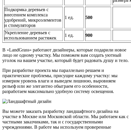
размера 
Подкормка деревьев с
внесением комплекса
1 ед.
500
удобрений, микроэлементов
и стимуляторов
Укрепление деревьев с
1 ед.
900
использованием растяжек
В «LandGrass» работают дизайнеры, которые подарили новое
лицо не одному участку. Мы поможем вам создать уютный
уголок на вашем участке, который будет радовать душу и тело.
При разработке проекта мы параллельно решаем и
практические проблемы, присущие каждому участку: мы
измерим уровень влаги и выведем лишнюю, выровняем
рельеф или же элегантно обыграем его особенности,
разработаем максимально удобную систему освещения.
Вы можете заказать разработку ландшафтного дизайна на
участке в Москве или Московской области. Мы работаем как с
частными заказчиками, так и с государственными
учреждениями. В работе мы используем проверенные