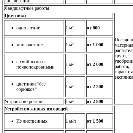
канализации
Ландшафтные работы
Цветники
однолетние
1 м²
от 800
Посадоч
многолетние
1 м²
от 1 000
материал
растите
грунт,
удобрени
с хвойными и
1 м²
от 2 000
работа,
почвопокровными
гарантия
эксплика
цветники “без
1 м²
от 2 500
сорняков”
Устройство розария
1 м²
от 2 800
Устройство живых изгородей
Из лиственных
1 м/п
от 1 500