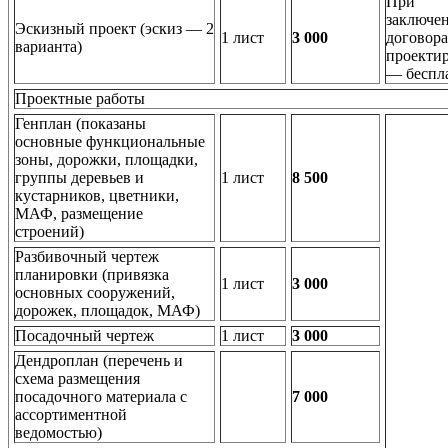
При
заключе
Эскизный проект
(эскиз — 2
1 лист
3 000
договора
варианта)
проекти
— беспл
Проектные работы
Генплан
(показаны
основные функциональные
зоны, дорожки, площадки,
группы деревьев и
1 лист
8 500
кустарников, цветники,
МАФ, размещение
строений)
Разбивочный чертеж
планировки (привязка
1 лист
3 000
основных сооружений,
дорожек, площадок, МАФ)
Посадочный чертеж
1 лист
3 000
Дендроплан
(перечень и
схема размещения
посадочного материала с
7 000
ассортиментной
ведомостью)