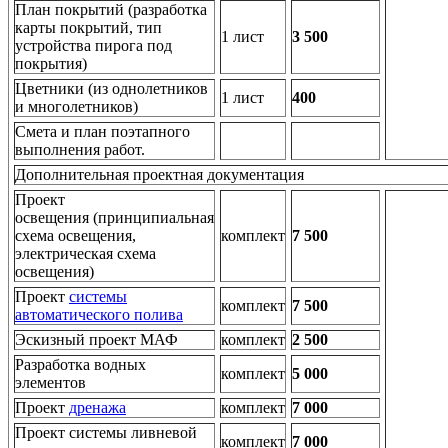
План покрытий
(разработка
карты покрытий, тип
1 лист
3 500
устройства пирога под
покрытия)
Цветники
(из однолетников
1 лист
400
и многолетников)
Смета и план поэтапного
выполнения работ.
Дополнительная проектная документация
Проект
освещения
(принципиальная
схема освещения,
комплект
7 500
электрическая схема
освещения)
Проект
системы
комплект
7 500
автоматического полива
Эскизный проект МАФ
комплект
2 500
Разработка водных
комплект
5 000
элементов
Проект
дренажа
комплект
7 000
Проект системы ливневой
комплект
7 000