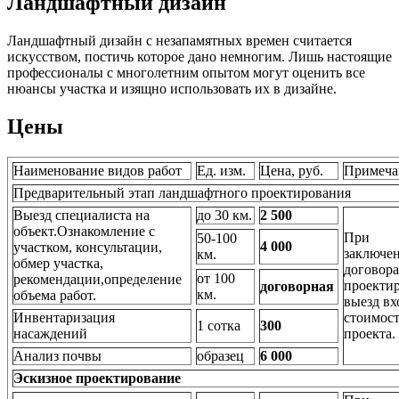
Ландшафтный дизайн
Ландшафтный дизайн с незапамятных времен считается
искусством, постичь которое дано немногим. Лишь настоящие
профессионалы с многолетним опытом могут оценить все
нюансы участка и изящно использовать их в дизайне.
Цены
Наименование видов работ
Ед. изм.
Цена, руб.
Примеча
Предварительный этап ландшафтного проектирования
Выезд специалиста на
до 30 км.
2 500
объект.Ознакомление с
При
50-100
4 000
участком, консультации,
заключе
км.
обмер участка,
договора
от 100
рекомендации,определение
проекти
договорная
км.
объема работ.
выезд вх
Инвентаризация
стоимос
1 сотка
300
насаждений
проекта.
Анализ почвы
образец
6 000
Эскизное проектирование