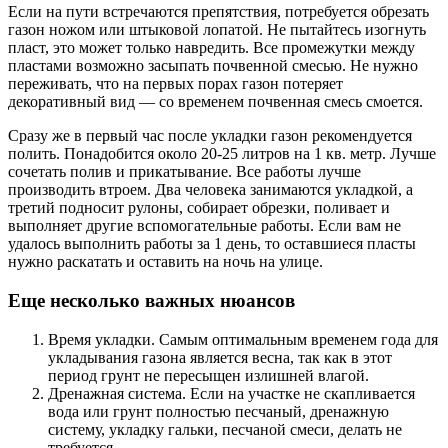
Если на пути встречаются препятствия, потребуется обрезать
газон ножом или штыковой лопатой. Не пытайтесь изогнуть
пласт, это может только навредить. Все промежутки между
пластами возможно засыпать почвенной смесью. Не нужно
переживать, что на первых порах газон потеряет
декоративный вид — со временем почвенная смесь смоется.
Сразу же в первый час после укладки газон рекомендуется
полить. Понадобится около 20-25 литров на 1 кв. метр. Лучше
сочетать полив и прикатывание. Все работы лучше
производить втроем. Два человека занимаются укладкой, а
третий подносит рулоны, собирает обрезки, поливает и
выполняет другие вспомогательные работы. Если вам не
удалось выполнить работы за 1 день, то оставшиеся пласты
нужно раскатать и оставить на ночь на улице.
Еще несколько важных нюансов
Время укладки. Самым оптимальным временем года для
укладывания газона является весна, так как в этот
период грунт не пересыщен излишней влагой.
Дренажная система. Если на участке не скапливается
вода или грунт полностью песчаный, дренажную
систему, укладку гальки, песчаной смеси, делать не
требуется.